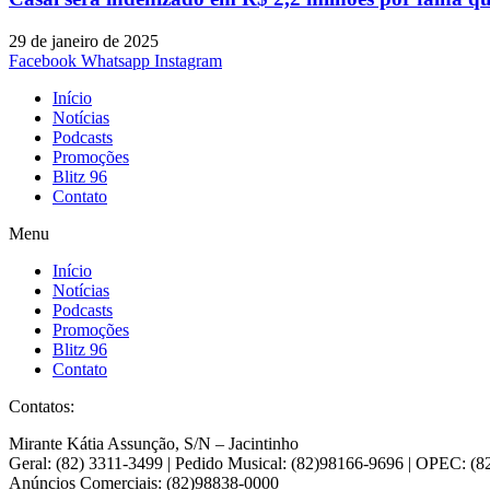
29 de janeiro de 2025
Facebook
Whatsapp
Instagram
Início
Notícias
Podcasts
Promoções
Blitz 96
Contato
Menu
Início
Notícias
Podcasts
Promoções
Blitz 96
Contato
Contatos:
Mirante Kátia Assunção, S/N – Jacintinho
Geral: (82) 3311-3499 | Pedido Musical: (82)98166-9696 | OPEC: (
Anúncios Comerciais: (82)98838-0000