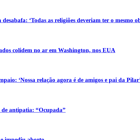
 desabafa: ‘Todas as religiões deveriam ter o mesmo ob
ldados colidem no ar em Washington, nos EUA
aio: ‘Nossa relação agora é de amigos e pai da Pilar
 de antipatia: “Ocupada”
ue impediu aborto