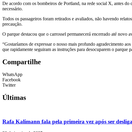
De acordo com os bombeiros de Portland, na rede social X, antes do ca
necessário.
Todos os passageiros foram retirados e avaliados, não havendo relato
precaução.
O parque destacou que o carrossel permanecerá encerrado até novo avis
“Gostaríamos de expressar o nosso mais profundo agradecimento aos so
que rapidamente seguiram as instruções para desocuparem o parque par
Compartilhe
WhatsApp
Facebook
Twitter
Últimas
Rafa Kalimann fala pela primeira vez após ser desli