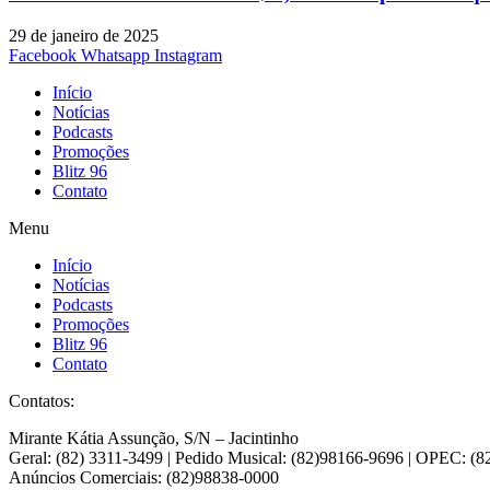
29 de janeiro de 2025
Facebook
Whatsapp
Instagram
Início
Notícias
Podcasts
Promoções
Blitz 96
Contato
Menu
Início
Notícias
Podcasts
Promoções
Blitz 96
Contato
Contatos:
Mirante Kátia Assunção, S/N – Jacintinho
Geral: (82) 3311-3499 | Pedido Musical: (82)98166-9696 | OPEC: (
Anúncios Comerciais: (82)98838-0000