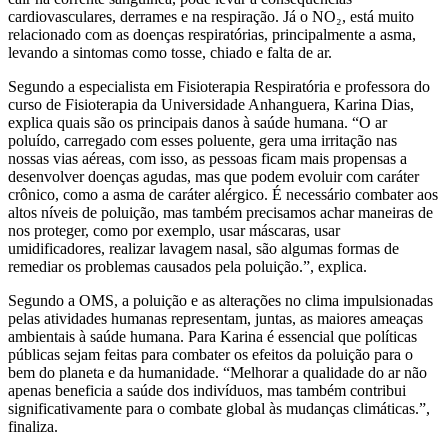
cardiovasculares, derrames e na respiração. Já o NO₂, está muito
relacionado com as doenças respiratórias, principalmente a asma,
levando a sintomas como tosse, chiado e falta de ar.
Segundo a especialista em Fisioterapia Respiratória e professora do
curso de Fisioterapia da Universidade Anhanguera, Karina Dias,
explica quais são os principais danos à saúde humana.
“O ar
poluído, carregado com esses poluente, gera uma irritação nas
nossas vias aéreas, com isso, as pessoas ficam mais propensas a
desenvolver doenças agudas, mas que podem evoluir com caráter
crônico, como a asma de caráter alérgico. É necessário combater aos
altos níveis de poluição, mas também precisamos achar maneiras de
nos proteger, como por exemplo, usar máscaras, usar
umidificadores, realizar lavagem nasal, são algumas formas de
remediar os problemas causados pela poluição.”
, explica.
Segundo a OMS, a poluição e as alterações no clima impulsionadas
pelas atividades humanas representam, juntas, as maiores ameaças
ambientais à saúde humana. Para Karina é essencial que políticas
públicas sejam feitas para combater os efeitos da poluição para o
bem do planeta e da humanidade.
“Melhorar a qualidade do ar não
apenas beneficia a saúde dos indivíduos, mas também contribui
significativamente para o combate global às mudanças climáticas.”
,
finaliza.