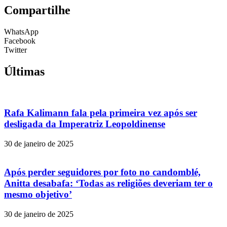
Compartilhe
WhatsApp
Facebook
Twitter
Últimas
Rafa Kalimann fala pela primeira vez após ser
desligada da Imperatriz Leopoldinense
30 de janeiro de 2025
Após perder seguidores por foto no candomblé,
Anitta desabafa: ‘Todas as religiões deveriam ter o
mesmo objetivo’
30 de janeiro de 2025