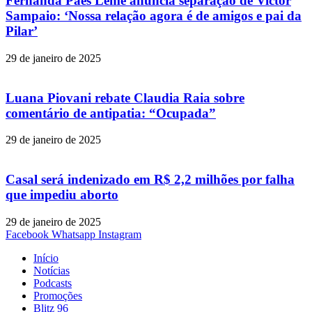
Fernanda Paes Leme anuncia separação de Victor
Sampaio: ‘Nossa relação agora é de amigos e pai da
Pilar’
29 de janeiro de 2025
Luana Piovani rebate Claudia Raia sobre
comentário de antipatia: “Ocupada”
29 de janeiro de 2025
Casal será indenizado em R$ 2,2 milhões por falha
que impediu aborto
29 de janeiro de 2025
Facebook
Whatsapp
Instagram
Início
Notícias
Podcasts
Promoções
Blitz 96