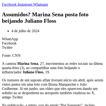
Facebook
Instagram
Whatsapp
Assumidos? Marina Sena posta foto
beijando Juliano Floss
4 de julho de 2024
WhatsApp
Facebook
Twitter
Fonte: CNN
A cantora
Marina Sena
, 27, movimentou as redes sociais na última
quarta-feira (3), ao compartilhar uma foto beijando o
influenciador
Juliano Floss
, 19.
Os rumores de um suposto affair tiveram início em abril, após serem
vistos juntos em uma foto com Bruna Marquezine e João
Guilherme. Já em junho, um vídeo que eles aparecem dando um
selinho ao se despedirem no aeroporto também viralizou no X,
antigo Twitter.
Na publicação, a artista, voz do single “Por Supuesto”, incluiu