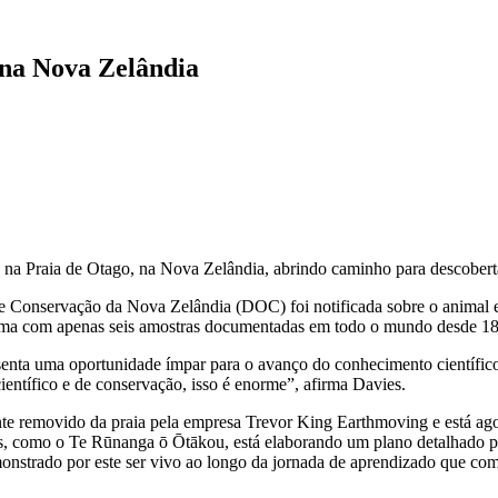
 na Nova Zelândia
na Praia de Otago, na Nova Zelândia, abrindo caminho para descobertas 
de Conservação da Nova Zelândia (DOC) foi notificada sobre o animal e
íssima com apenas seis amostras documentadas em todo o mundo desde 1
enta uma oportunidade ímpar para o avanço do conhecimento científico
ntífico e de conservação, isso é enorme”, afirma Davies.
 removido da praia pela empresa Trevor King Earthmoving e está agor
, como o Te Rūnanga ō Ōtākou, está elaborando um plano detalhado pa
monstrado por este ser vivo ao longo da jornada de aprendizado que co