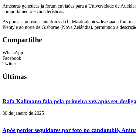
Amostras genéticas já foram enviadas para a Universidade de Auckland
comportamento e características.
As poucas amostras anteriores da baleia-de-dentes-de-espada foram en
Plenty e ao norte de Gisborne (Nova Zelândia), permitindo a descriçã
Compartilhe
WhatsApp
Facebook
Twitter
Últimas
Rafa Kalimann fala pela primeira vez após ser desli
30 de janeiro de 2025
Após perder seguidores por foto no candomblé, Anitta