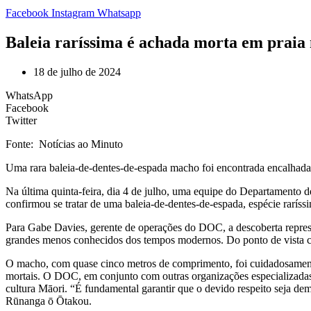
Facebook
Instagram
Whatsapp
Baleia raríssima é achada morta em praia
18 de julho de 2024
WhatsApp
Facebook
Twitter
Fonte: Notícias ao Minuto
U
ma rara baleia-de-dentes-de-espada macho foi encontrada encalhada 
Na última quinta-feira, dia 4 de julho, uma equipe do Departamento 
confirmou se tratar de uma baleia-de-dentes-de-espada, espécie rar
Para Gabe Davies, gerente de operações do DOC, a descoberta repres
grandes menos conhecidos dos tempos modernos. Do ponto de vista cie
O macho, com quase cinco metros de comprimento, foi cuidadosamente
mortais. O DOC, em conjunto com outras organizações especializadas
cultura Māori. “É fundamental garantir que o devido respeito seja de
Rūnanga ō Ōtakou.