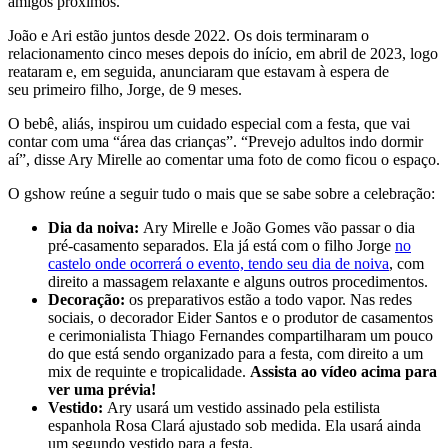
amigos próximos.
João e Ari estão juntos desde 2022. Os dois terminaram o
relacionamento cinco meses depois do início, em abril de 2023, logo
reataram e, em seguida, anunciaram que estavam à espera de
seu primeiro filho, Jorge, de 9 meses.
O bebê, aliás, inspirou um cuidado especial com a festa, que vai
contar com uma “área das crianças”. “Prevejo adultos indo dormir
aí”, disse Ary Mirelle ao comentar uma foto de como ficou o espaço.
O gshow reúne a seguir tudo o mais que se sabe sobre a celebração:
Dia da noiva:
Ary Mirelle e João Gomes vão passar o dia
pré-casamento separados. Ela já está com o filho Jorge
no
castelo onde ocorrerá o evento, tendo seu dia de noiva
, com
direito a massagem relaxante e alguns outros procedimentos.
Decoração:
os preparativos estão a todo vapor. Nas redes
sociais, o decorador Eider Santos e o produtor de casamentos
e cerimonialista Thiago Fernandes compartilharam um pouco
do que está sendo organizado para a festa, com direito a um
mix de requinte e tropicalidade.
Assista ao vídeo acima para
ver uma prévia!
Vestido:
Ary usará um vestido assinado pela estilista
espanhola Rosa Clará ajustado sob medida. Ela usará ainda
um segundo vestido para a festa.