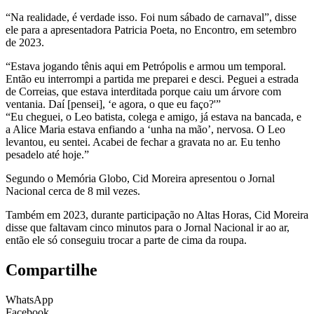
“Na realidade, é verdade isso. Foi num sábado de carnaval”, disse
ele para a apresentadora Patricia Poeta, no Encontro, em setembro
de 2023.
“Estava jogando tênis aqui em Petrópolis e armou um temporal.
Então eu interrompi a partida me preparei e desci. Peguei a estrada
de Correias, que estava interditada porque caiu um árvore com
ventania. Daí [pensei], ‘e agora, o que eu faço?'”
“Eu cheguei, o Leo batista, colega e amigo, já estava na bancada, e
a Alice Maria estava enfiando a ‘unha na mão’, nervosa. O Leo
levantou, eu sentei. Acabei de fechar a gravata no ar. Eu tenho
pesadelo até hoje.”
Segundo o Memória Globo, Cid Moreira apresentou o Jornal
Nacional cerca de 8 mil vezes.
Também em 2023, durante participação no Altas Horas, Cid Moreira
disse que faltavam cinco minutos para o Jornal Nacional ir ao ar,
então ele só conseguiu trocar a parte de cima da roupa.
Compartilhe
WhatsApp
Facebook