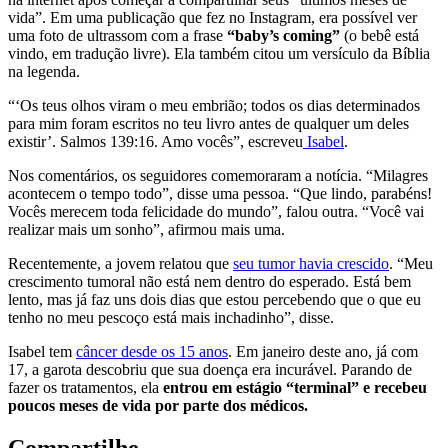
vida”. Em uma publicação que fez no Instagram, era possível ver
uma foto de ultrassom com a frase
“baby’s coming”
(o bebê está
vindo, em tradução livre). Ela também citou um versículo da Bíblia
na legenda.
“‘Os teus olhos viram o meu embrião; todos os dias determinados
para mim foram escritos no teu livro antes de qualquer um deles
existir’. ‭‭Salmos‬ ‭139‬:‭16‬. Amo vocês”, escreveu
Isabel
.
Nos comentários, os seguidores comemoraram a notícia. “Milagres
acontecem o tempo todo”, disse uma pessoa. “Que lindo, parabéns!
Vocês merecem toda felicidade do mundo”, falou outra. “Você vai
realizar mais um sonho”, afirmou mais uma.
Recentemente, a jovem relatou que
seu tumor havia crescido
. “Meu
crescimento tumoral não está nem dentro do esperado. Está bem
lento, mas já faz uns dois dias que estou percebendo que o que eu
tenho no meu pescoço está mais inchadinho”, disse.
Isabel tem
câncer desde os 15 anos
. Em janeiro deste ano, já com
17, a garota descobriu que sua doença era incurável. Parando de
fazer os tratamentos, ela
entrou em estágio “terminal” e recebeu
poucos meses de vida por parte dos médicos.