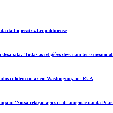
gada da Imperatriz Leopoldinense
 desabafa: ‘Todas as religiões deveriam ter o mesmo ob
ldados colidem no ar em Washington, nos EUA
aio: ‘Nossa relação agora é de amigos e pai da Pilar