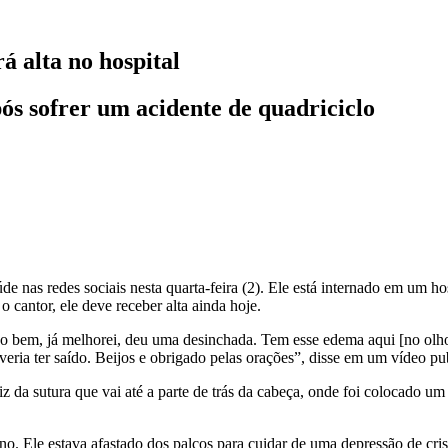
á alta no hospital
ós sofrer um acidente de quadriciclo
e nas redes sociais nesta quarta-feira (2). Ele está internado em um ho
 cantor, ele deve receber alta ainda hoje.
udo bem, já melhorei, deu uma desinchada. Tem esse edema aqui [no olh
eria ter saído. Beijos e obrigado pelas orações”, disse em um vídeo pu
iz da sutura que vai até a parte de trás da cabeça, onde foi colocado u
no. Ele estava afastado dos palcos para cuidar de uma depressão de cris