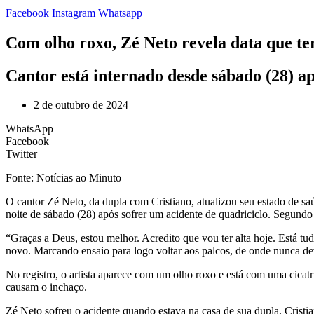
Facebook
Instagram
Whatsapp
Com olho roxo, Zé Neto revela data que ter
Cantor está internado desde sábado (28) ap
2 de outubro de 2024
WhatsApp
Facebook
Twitter
Fonte: Notícias ao Minuto
O cantor Zé Neto, da dupla com Cristiano, atualizou seu estado de saúd
noite de sábado (28) após sofrer um acidente de quadriciclo. Segundo o
“Graças a Deus, estou melhor. Acredito que vou ter alta hoje. Está t
novo. Marcando ensaio para logo voltar aos palcos, de onde nunca dev
No registro, o artista aparece com um olho roxo e está com uma cicatr
causam o inchaço.
Zé Neto sofreu o acidente quando estava na casa de sua dupla, Cristia