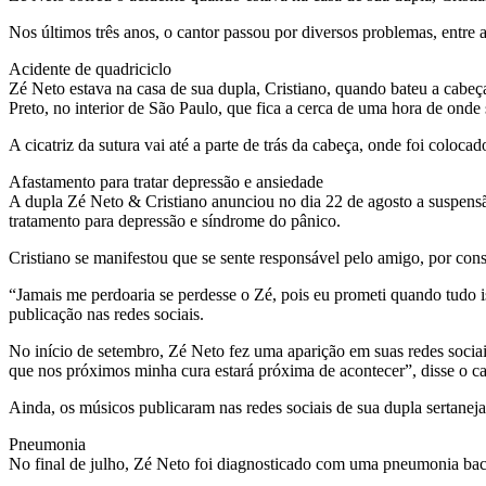
Nos últimos três anos, o cantor passou por diversos problemas, entre
Acidente de quadriciclo
Zé Neto estava na casa de sua dupla, Cristiano, quando bateu a cabeça
Preto, no interior de São Paulo, que fica a cerca de uma hora de onde 
A cicatriz da sutura vai até a parte de trás da cabeça, onde foi colo
Afastamento para tratar depressão e ansiedade
A dupla Zé Neto & Cristiano anunciou no dia 22 de agosto a suspens
tratamento para depressão e síndrome do pânico.
Cristiano se manifestou que se sente responsável pelo amigo, por con
“Jamais me perdoaria se perdesse o Zé, pois eu prometi quando tudo 
publicação nas redes sociais.
No início de setembro, Zé Neto fez uma aparição em suas redes sociais
que nos próximos minha cura estará próxima de acontecer”, disse o c
Ainda, os músicos publicaram nas redes sociais de sua dupla sertan
Pneumonia
No final de julho, Zé Neto foi diagnosticado com uma pneumonia bact