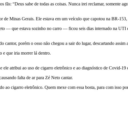
s fãs: “Deus sabe de todas as coisas. Nunca irei reclamar, somente ag
ior de Minas Gerais. Ele estava em um veículo que capotou na BR-153, 
o — que estava sozinho no carro — ficou seis dias internado na UTI d
do cantor, porém o osso não chegou a sair do lugar, descartando assim
 e que iria morrer lá dentro.
le atribui ao uso de cigarro eletrônico e ao diagnóstico de Covid-19 q
ausando falta de ar para Zé Neto cantar.
ido ao cigarro eletrônico. Quem mexe com essa bosta, para com isso p