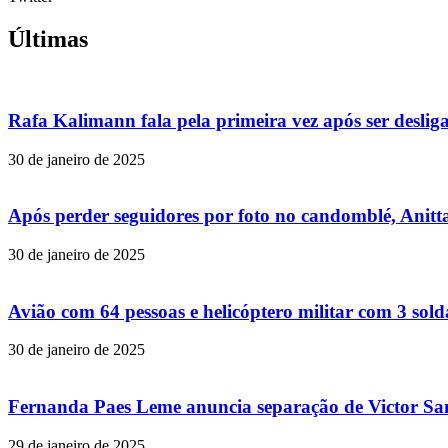
Últimas
Rafa Kalimann fala pela primeira vez após ser desli
30 de janeiro de 2025
Após perder seguidores por foto no candomblé, Anitta
30 de janeiro de 2025
Avião com 64 pessoas e helicóptero militar com 3 so
30 de janeiro de 2025
Fernanda Paes Leme anuncia separação de Victor Samp
29 de janeiro de 2025