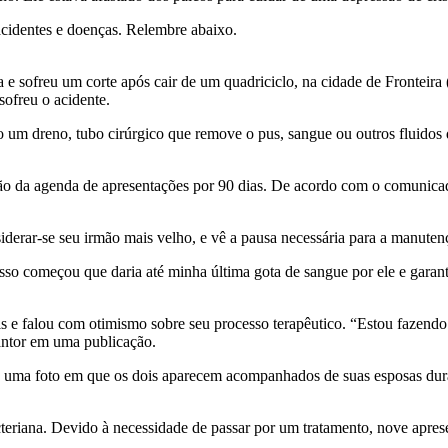
 acidentes e doenças. Relembre abaixo.
 e sofreu um corte após cair de um quadriciclo, na cidade de Fronteira
sofreu o acidente.
cado um dreno, tubo cirúrgico que remove o pus, sangue ou outros fluido
ão da agenda de apresentações por 90 dias. De acordo com o comunicad
siderar-se seu irmão mais velho, e vê a pausa necessária para a manuten
isso começou que daria até minha última gota de sangue por ele e gara
 e falou com otimismo sobre seu processo terapêutico. “Estou fazendo o
antor em uma publicação.
eja uma foto em que os dois aparecem acompanhados de suas esposas dur
eriana. Devido à necessidade de passar por um tratamento, nove apres