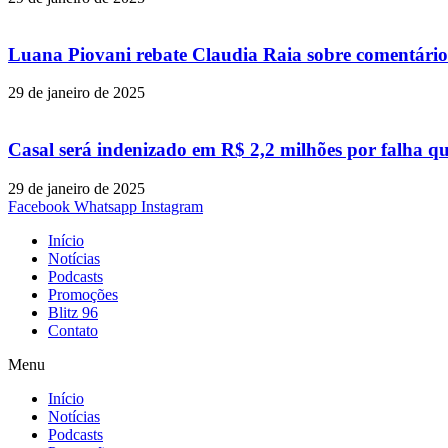
Luana Piovani rebate Claudia Raia sobre comentário
29 de janeiro de 2025
Casal será indenizado em R$ 2,2 milhões por falha q
29 de janeiro de 2025
Facebook
Whatsapp
Instagram
Início
Notícias
Podcasts
Promoções
Blitz 96
Contato
Menu
Início
Notícias
Podcasts