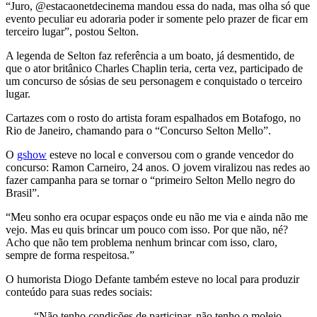
“Juro, @estacaonetdecinema mandou essa do nada, mas olha só que
evento peculiar eu adoraria poder ir somente pelo prazer de ficar em
terceiro lugar”, postou Selton.
A legenda de Selton faz referência a um boato, já desmentido, de
que o ator britânico Charles Chaplin teria, certa vez, participado de
um concurso de sósias de seu personagem e conquistado o terceiro
lugar.
Cartazes com o rosto do artista foram espalhados em Botafogo, no
Rio de Janeiro, chamando para o “Concurso Selton Mello”.
O
gshow
esteve no local e conversou com o grande vencedor do
concurso
: Ramon Carneiro, 24 anos. O jovem viralizou nas redes ao
fazer campanha para se tornar o “primeiro Selton Mello negro do
Brasil”.
“Meu sonho era ocupar espaços onde eu não me via e ainda não me
vejo. Mas eu quis brincar um pouco com isso. Por que não, né?
Acho que não tem problema nenhum brincar com isso, claro,
sempre de forma respeitosa.”
O humorista Diogo Defante também esteve no local para produzir
conteúdo para suas redes sociais:
“Não tenho condições de participar, não tenho o molejo