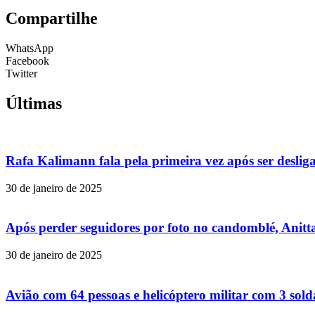
Compartilhe
WhatsApp
Facebook
Twitter
Últimas
Rafa Kalimann fala pela primeira vez após ser desli
30 de janeiro de 2025
Após perder seguidores por foto no candomblé, Anitta
30 de janeiro de 2025
Avião com 64 pessoas e helicóptero militar com 3 so