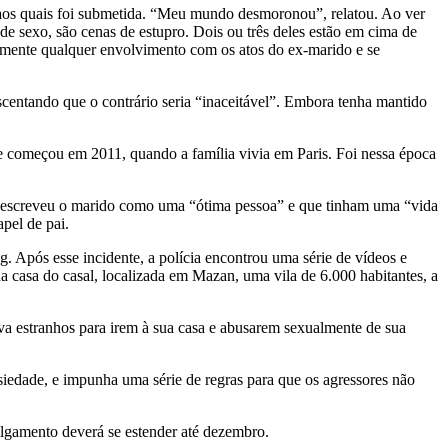
s aos quais foi submetida. “Meu mundo desmoronou”, relatou. Ao ver
de sexo, são cenas de estupro. Dois ou três deles estão em cima de
temente qualquer envolvimento com os atos do ex-marido e se
centando que o contrário seria “inaceitável”. Embora tenha mantido
 começou em 2011, quando a família vivia em Paris. Foi nessa época
e descreveu o marido como uma “ótima pessoa” e que tinham uma “vida
pel de pai.
 Após esse incidente, a polícia encontrou uma série de vídeos e
casa do casal, localizada em Mazan, uma vila de 6.000 habitantes, a
va estranhos para irem à sua casa e abusarem sexualmente de sua
iedade, e impunha uma série de regras para que os agressores não
julgamento deverá se estender até dezembro.