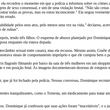
l, ela recordou o momento em que a polícia a informou sobre os crime
gens de sexo consensual, e sim de uma violação brutal. “Não são cenas 
ostrar todas as provas, mas eu estou inconsciente.” Ela negou veemen
to errado.
bilidade pelos seus atos, pelo menos uma vez na vida,” declarou, acres
o de ruínas”.
pois, tendo três filhos. O esquema de abusos planejado por Dominique
esposa enquanto ela estava dopada.
ntercâmbio sexual entre casais), mas ela recusou. Mesmo assim, Gisél
strava sinais de comportamento impróprio e que ele cumpria bem o pa
flagrado filmando por baixo da saia de três mulheres em um shopping.
 e em posição fetal. As imagens documentavam dezenas de estupros na 
 que já foi fechado pela polícia. Nessas conversas, Dominique recruta
entes tranquilizantes, como o Temesta, um medicamento para tratar ans
utros. Dominique já confessou que suas ações foram “inaceitáveis”, e o 