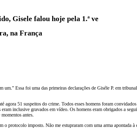
, Gisele falou hoje pela 1.ª ve
ra, na França
um.” Essa foi uma das primeiras declarações de Giséle P. em tribunal,
 até agora 51 suspeitos do crime. Todos esses homens foram convidados
eram inclusive gravados em vídeo. Os homens eram obrigados a seguir r
le momentos antes.
am o protocolo imposto. Não me estupraram com uma arma apontada à c