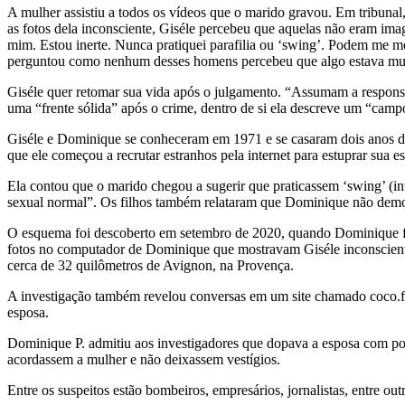
A mulher assistiu a todos os vídeos que o marido gravou. Em tribuna
as fotos dela inconsciente, Giséle percebeu que aquelas não eram ima
mim. Estou inerte. Nunca pratiquei parafilia ou ‘swing’. Podem me m
perguntou como nenhum desses homens percebeu que algo estava mui
Giséle quer retomar sua vida após o julgamento. “Assumam a responsa
uma “frente sólida” após o crime, dentro de si ela descreve um “camp
Giséle e Dominique se conheceram em 1971 e se casaram dois anos de
que ele começou a recrutar estranhos pela internet para estuprar sua 
Ela contou que o marido chegou a sugerir que praticassem ‘swing’ (i
sexual normal”. Os filhos também relataram que Dominique não demon
O esquema foi descoberto em setembro de 2020, quando Dominique foi 
fotos no computador de Dominique que mostravam Giséle inconsciente
cerca de 32 quilômetros de Avignon, na Provença.
A investigação também revelou conversas em um site chamado coco.fr,
esposa.
Dominique P. admitiu aos investigadores que dopava a esposa com pot
acordassem a mulher e não deixassem vestígios.
Entre os suspeitos estão bombeiros, empresários, jornalistas, entre o