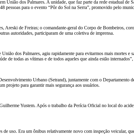
m União dos Palmares. A unidade, que faz parte da rede estadual de S
a 48 pessoas para o evento “Pôr do Sol na Serra”, promovido pelo munic
, Areski de Freiras; o comandante-geral do Corpo de Bombeiros, coron
utras autoridades, participaram de uma coletiva de imprensa.
União dos Palmares, agiu rapidamente para evitarmos mais mortes e sa
de de todas as vítimas e de todos aqueles que ainda estão internados”,
e Desenvolvimento Urbano (Setrand), juntamente com o Departamento d
um projeto para garantir mais segurança aos usuários.
uilherme Yustem. Após o trabalho da Perícia Oficial no local do acident
de uso. Era um ônibus relativamente novo com inspeção veicular, que é