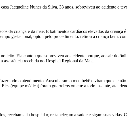
 casa Jacqueline Nunes da Silva, 33 anos, sobreviveu ao acidente e teve
s da criança e da mãe. E batimentos cardíacos elevados da criança é si
 tempo gestacional, optou pelo procedimento: retirou a criança bem, c
no leito. Ela contou que sobreviveu ao acidente porque, ao sair do ôni
 a assistência recebida no Hospital Regional da Mata.
azer todo o atendimento. Auscultaram o meu bebê e viram que ele não
o. Eles (equipe médica) foram guerreiros ontem: a todo instante, atende
ados, recebam alta hospitalar, restabeleçam a saúde e sigam suas vidas