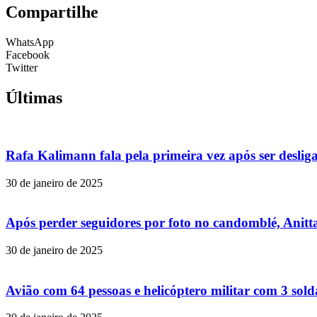
Compartilhe
WhatsApp
Facebook
Twitter
Últimas
Rafa Kalimann fala pela primeira vez após ser desli
30 de janeiro de 2025
Após perder seguidores por foto no candomblé, Anitta
30 de janeiro de 2025
Avião com 64 pessoas e helicóptero militar com 3 so