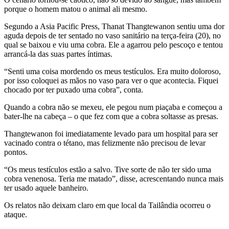
porque o homem matou o animal ali mesmo.
Segundo a Asia Pacific Press, Thanat Thangtewanon sentiu uma dor
aguda depois de ter sentado no vaso sanitário na terça-feira (20), no
qual se baixou e viu uma cobra. Ele a agarrou pelo pescoço e tentou
arrancá-la das suas partes íntimas.
“Senti uma coisa mordendo os meus testículos. Era muito doloroso,
por isso coloquei as mãos no vaso para ver o que acontecia. Fiquei
chocado por ter puxado uma cobra”, conta.
Quando a cobra não se mexeu, ele pegou num piaçaba e começou a
bater-lhe na cabeça – o que fez com que a cobra soltasse as presas.
Thangtewanon foi imediatamente levado para um hospital para ser
vacinado contra o tétano, mas felizmente não precisou de levar
pontos.
“Os meus testículos estão a salvo. Tive sorte de não ter sido uma
cobra venenosa. Teria me matado”, disse, acrescentando nunca mais
ter usado aquele banheiro.
Os relatos não deixam claro em que local da Tailândia ocorreu o
ataque.