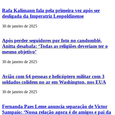
Rafa Kalimann fala pela primeira vez após ser
desligada da Imperatriz Leopoldinense
30 de janeiro de 2025
Após perder seguidores por foto no candomblé,
Anitta desabafa: ‘Todas as religiões deveriam ter o
mesmo objetivo’
30 de janeiro de 2025
Avião com 64 pessoas e helicóptero militar com 3
soldados colidem no ar em Washington, nos EUA
30 de janeiro de 2025
Fernanda Paes Leme anuncia separação de Victor
Sampaio: ‘Nossa relação agora é de amigos e pai da