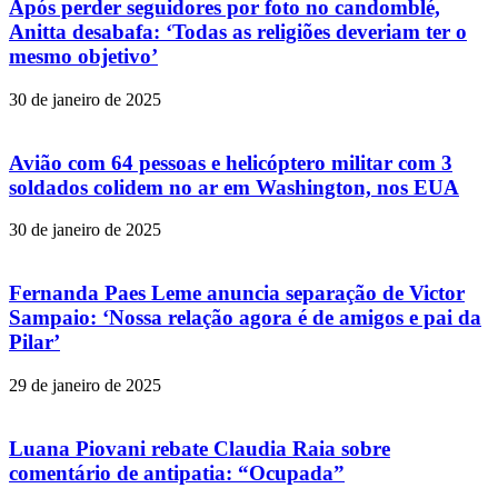
Após perder seguidores por foto no candomblé,
Anitta desabafa: ‘Todas as religiões deveriam ter o
mesmo objetivo’
30 de janeiro de 2025
Avião com 64 pessoas e helicóptero militar com 3
soldados colidem no ar em Washington, nos EUA
30 de janeiro de 2025
Fernanda Paes Leme anuncia separação de Victor
Sampaio: ‘Nossa relação agora é de amigos e pai da
Pilar’
29 de janeiro de 2025
Luana Piovani rebate Claudia Raia sobre
comentário de antipatia: “Ocupada”