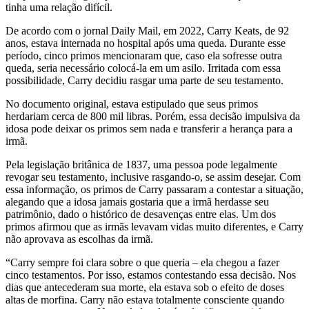
tinha uma relação difícil.
De acordo com o jornal Daily Mail, em 2022, Carry Keats, de 92
anos, estava internada no hospital após uma queda. Durante esse
período, cinco primos mencionaram que, caso ela sofresse outra
queda, seria necessário colocá-la em um asilo. Irritada com essa
possibilidade, Carry decidiu rasgar uma parte de seu testamento.
No documento original, estava estipulado que seus primos
herdariam cerca de 800 mil libras. Porém, essa decisão impulsiva da
idosa pode deixar os primos sem nada e transferir a herança para a
irmã.
Pela legislação britânica de 1837, uma pessoa pode legalmente
revogar seu testamento, inclusive rasgando-o, se assim desejar. Com
essa informação, os primos de Carry passaram a contestar a situação,
alegando que a idosa jamais gostaria que a irmã herdasse seu
patrimônio, dado o histórico de desavenças entre elas. Um dos
primos afirmou que as irmãs levavam vidas muito diferentes, e Carry
não aprovava as escolhas da irmã.
“Carry sempre foi clara sobre o que queria – ela chegou a fazer
cinco testamentos. Por isso, estamos contestando essa decisão. Nos
dias que antecederam sua morte, ela estava sob o efeito de doses
altas de morfina. Carry não estava totalmente consciente quando