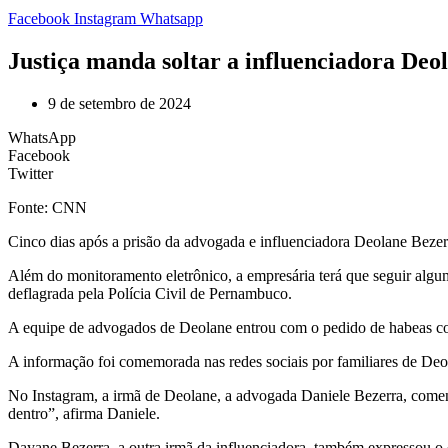
Facebook
Instagram
Whatsapp
Justiça manda soltar a influenciadora Deo
9 de setembro de 2024
WhatsApp
Facebook
Twitter
Fonte: CNN
Cinco dias após a prisão da advogada e influenciadora Deolane Bezerr
Além do monitoramento eletrônico, a empresária terá que seguir algum
deflagrada pela Polícia Civil de Pernambuco.
A equipe de advogados de Deolane entrou com o pedido de habeas corp
A informação foi comemorada nas redes sociais por familiares de De
No Instagram, a irmã de Deolane, a advogada Daniele Bezerra, coment
dentro”, afirma Daniele.
Dayane Bezerra, a outra irmã da influenciadora, também expressou o 