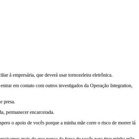
ar à empresária, que deverá usar tornozeleira eletrônica.
 entrar em contato com outros investigados da Operação Integration,
e presa.
da, permanecer encarcerada.
pero o apoio de vocês porque a minha mãe corre o risco de morrer lá
precisamos mais do que nunca da força de vocês para tirar minha mãe