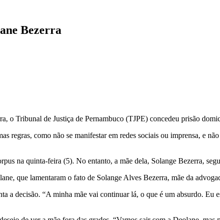
lane Bezerra
a, o Tribunal de Justiça de Pernambuco (TJPE) concedeu prisão domicili
as regras, como não se manifestar em redes sociais ou imprensa, e não
us na quinta-feira (5). No entanto, a mãe dela, Solange Bezerra, segu
olane, que lamentaram o fato de Solange Alves Bezerra, mãe da advoga
a a decisão. “A minha mãe vai continuar lá, o que é um absurdo. Eu es
desejo de ver a mãe fora das grades. “Vamos sair com a Deolane, mas 