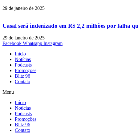
29 de janeiro de 2025
Casal será indenizado em R$ 2,2 milhões por falha q
29 de janeiro de 2025
Facebook
Whatsapp
Instagram
Início
Notícias
Podcasts
Promoções
Blitz 96
Contato
Menu
Início
Notícias
Podcasts
Promoções
Blitz 96
Contato