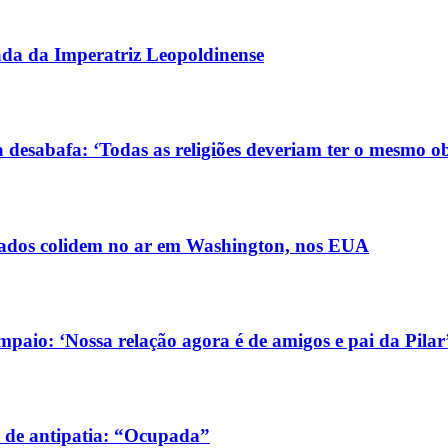
gada da Imperatriz Leopoldinense
 desabafa: ‘Todas as religiões deveriam ter o mesmo ob
ldados colidem no ar em Washington, nos EUA
aio: ‘Nossa relação agora é de amigos e pai da Pilar
 de antipatia: “Ocupada”