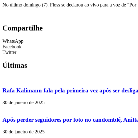
No último domingo (7), Floss se declarou ao vivo para a voz de “Po
Compartilhe
WhatsApp
Facebook
Twitter
Últimas
Rafa Kalimann fala pela primeira vez após ser desli
30 de janeiro de 2025
Após perder seguidores por foto no candomblé, Anitta
30 de janeiro de 2025