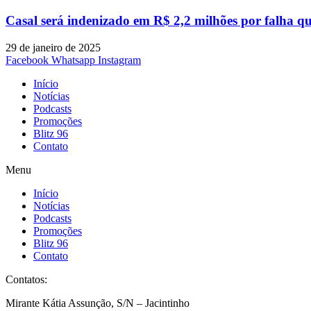
Casal será indenizado em R$ 2,2 milhões por falha q
29 de janeiro de 2025
Facebook
Whatsapp
Instagram
Início
Notícias
Podcasts
Promoções
Blitz 96
Contato
Menu
Início
Notícias
Podcasts
Promoções
Blitz 96
Contato
Contatos:
Mirante Kátia Assunção, S/N – Jacintinho