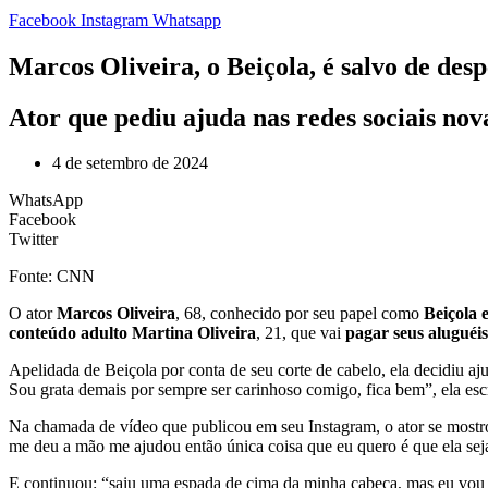
Facebook
Instagram
Whatsapp
Marcos Oliveira, o Beiçola, é salvo de des
Ator que pediu ajuda nas redes sociais no
4 de setembro de 2024
WhatsApp
Facebook
Twitter
Fonte: CNN
O ator
Marcos Oliveira
, 68, conhecido por seu papel como
Beiçola 
conteúdo adulto Martina Oliveira
, 21, que vai
pagar seus aluguéis
Apelidada de Beiçola por conta de seu corte de cabelo, ela decidiu aj
Sou grata demais por sempre ser carinhoso comigo, fica bem”, ela es
Na chamada de vídeo que publicou em seu Instagram, o ator se mostrou
me deu a mão me ajudou então única coisa que eu quero é que ela seja
E continuou: “saiu uma espada de cima da minha cabeça, mas eu vou l