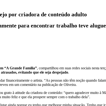
pejo por criadora de conteúdo adulto
vamente para encontrar trabalho teve alugu
em “A Grande Família”
, compartilhou em suas redes sociais nesta t
 atrasados, evitando que ele seja despejado
.
udar financeiramente o artista. “As pessoas não têm noção quando falam
creveu em um comentário na publicação de Oliveira.
 grato à atitude da criadora de conteúdo: “quero agradecer muito à Mar
 muito feliz e que ela prospere sempre com o trabalho dela”.
utar ainda porque eu tenho que melhorar minha situação. Tenho que ir