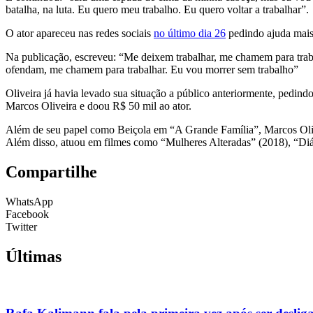
batalha, na luta. Eu quero meu trabalho. Eu quero voltar a trabalhar”.
O ator apareceu nas redes sociais
no último dia 26
pedindo ajuda mais
Na publicação, escreveu: “Me deixem trabalhar, me chamem para trabal
ofendam, me chamem para trabalhar. Eu vou morrer sem trabalho”
Oliveira já havia levado sua situação a público anteriormente, pedind
Marcos Oliveira e doou R$ 50 mil ao ator.
Além de seu papel como Beiçola em “A Grande Família”, Marcos Oliv
Além disso, atuou em filmes como “Mulheres Alteradas” (2018), “Diár
Compartilhe
WhatsApp
Facebook
Twitter
Últimas