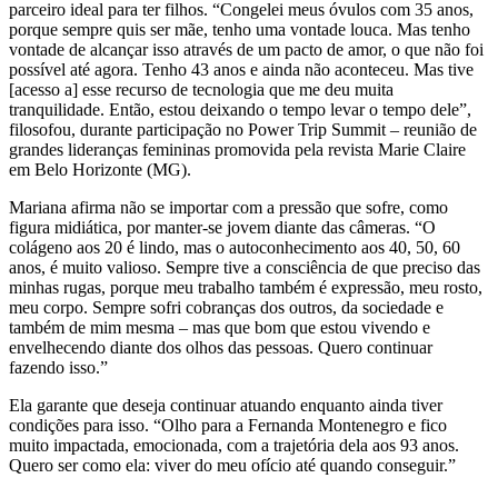
parceiro ideal para ter filhos. “Congelei meus óvulos com 35 anos,
porque sempre quis ser mãe, tenho uma vontade louca. Mas tenho
vontade de alcançar isso através de um pacto de amor, o que não foi
possível até agora. Tenho 43 anos e ainda não aconteceu. Mas tive
[acesso a] esse recurso de tecnologia que me deu muita
tranquilidade. Então, estou deixando o tempo levar o tempo dele”,
filosofou, durante participação no Power Trip Summit – reunião de
grandes lideranças femininas promovida pela revista Marie Claire
em Belo Horizonte (MG).
Mariana afirma não se importar com a pressão que sofre, como
figura midiática, por manter-se jovem diante das câmeras. “O
colágeno aos 20 é lindo, mas o autoconhecimento aos 40, 50, 60
anos, é muito valioso. Sempre tive a consciência de que preciso das
minhas rugas, porque meu trabalho também é expressão, meu rosto,
meu corpo. Sempre sofri cobranças dos outros, da sociedade e
também de mim mesma – mas que bom que estou vivendo e
envelhecendo diante dos olhos das pessoas. Quero continuar
fazendo isso.”
Ela garante que deseja continuar atuando enquanto ainda tiver
condições para isso. “Olho para a Fernanda Montenegro e fico
muito impactada, emocionada, com a trajetória dela aos 93 anos.
Quero ser como ela: viver do meu ofício até quando conseguir.”