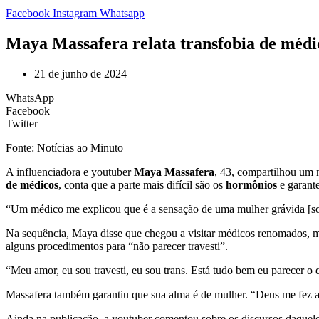
Facebook
Instagram
Whatsapp
Maya Massafera relata transfobia de médic
21 de junho de 2024
WhatsApp
Facebook
Twitter
Fonte: Notícias ao Minuto
A influenciadora e youtuber
Maya Massafera
, 43, compartilhou um n
de médicos
, conta que a parte mais difícil são os
hormônios
e garante 
“Um médico me explicou que é a sensação de uma mulher grávida [so
Na sequência, Maya disse que chegou a visitar médicos renomados, m
alguns procedimentos para “não parecer travesti”.
“Meu amor, eu sou travesti, eu sou trans. Está tudo bem eu parecer 
Massafera também garantiu que sua alma é de mulher. “Deus me fez ass
Ainda na publicação, a youtuber comentou sobre os discursos daqueles 