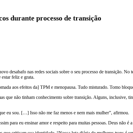
os durante processo de transição
ovo desabafo nas redes sociais sobre o seu processo de transição. No tex
estar feliz e grata.
mada aos efeitos da] TPM e menopausa. Tudo misturado. Tomo bloquea
as que não tinham conhecimento sobre transição. Alguns, inclusive, t
o que eu sou. […] Isso não me faz menos e nem mais mulher”, afirmou.
im para eu ensinar amor e respeito para muitas pessoas. Deus não é a 
que criticam sua identidade. “Nossa luta diária de mulheres trans é um