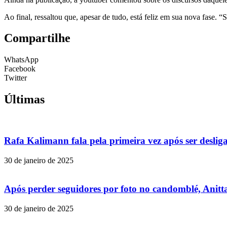
Ao final, ressaltou que, apesar de tudo, está feliz em sua nova fase. “
Compartilhe
WhatsApp
Facebook
Twitter
Últimas
Rafa Kalimann fala pela primeira vez após ser desli
30 de janeiro de 2025
Após perder seguidores por foto no candomblé, Anitta
30 de janeiro de 2025