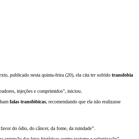
to, publicado nesta quinta-feira (20), ela cita ter sofrido
transfobia
dores, injeções e comprimidos”, iniciou.
inham
falas transfóbicas
, recomendando que ela não realizasse
favor do ódio, do câncer, da fome, da ruindade”.
a extensão das lutas históricas contra racismo e colonização”.