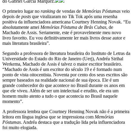
do Gabriel Garcia Marquez.
O primeiro lugar no
ranking
de vendas de
Memórias Póstumas
veio
depois de
posts
que viralizaram no Tik Tok após uma resenha
positiva da influenciadora americana Courtney Henning Novak. “Eu
absolutamente amei
Memórias Póstuma de Brás Cubas
, de
Machado de Assis. Seriamente, este é provavelmente meu novo
livro favorito. Eu vou definitivamente ler mais livros desse autor e
mais literatura brasileira”.
Segundo a professora de literatura brasileira do Instituto de Letras da
Universidade do Estado do Rio de Janeiro (Uerj), Andréa Sirihal
Werkema, Machado de Assis é talvez o maior escritor brasileiro.
“Machado de Assis é um escritor do século 19 e é formado num
ponto de vista oitocentista. Noventa por cento dos seus escritos são
sempre baseados na realidade nacional de sua época. Ele é um
grande conhecedor do que acontece no Brasil durante os anos em
que ele viveu. Além de ser um intelectual e erudito, ele era um
homem muito atento a tudo o que acontecia no Brasil naquele
momento”.
A professora lembra que Courtney Henning Novak não é a primeira
leitora em língua inglesa que se impressiona com
Memórias
Póstumas
. Andréa destaca que a tradução lida pela influenciadora
foi muito elogiada.