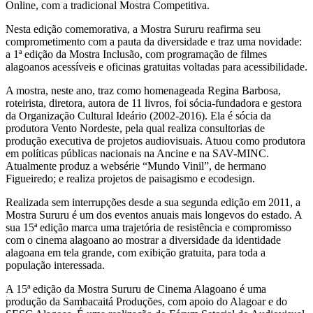
Online, com a tradicional Mostra Competitiva.
Nesta edição comemorativa, a Mostra Sururu reafirma seu
comprometimento com a pauta da diversidade e traz uma novidade:
a 1ª edição da Mostra Inclusão, com programação de filmes
alagoanos acessíveis e oficinas gratuitas voltadas para acessibilidade.
A mostra, neste ano, traz como homenageada Regina Barbosa,
roteirista, diretora, autora de 11 livros, foi sócia-fundadora e gestora
da Organização Cultural Ideário (2002-2016). Ela é sócia da
produtora Vento Nordeste, pela qual realiza consultorias de
produção executiva de projetos audiovisuais. Atuou como produtora
em políticas públicas nacionais na Ancine e na SAV-MINC.
Atualmente produz a websérie “Mundo Vinil”, de hermano
Figueiredo; e realiza projetos de paisagismo e ecodesign.
Realizada sem interrupções desde a sua segunda edição em 2011, a
Mostra Sururu é um dos eventos anuais mais longevos do estado. A
sua 15ª edição marca uma trajetória de resistência e compromisso
com o cinema alagoano ao mostrar a diversidade da identidade
alagoana em tela grande, com exibição gratuita, para toda a
população interessada.
A 15ª edição da Mostra Sururu de Cinema Alagoano é uma
produção da Sambacaitá Produções, com apoio do Alagoar e do