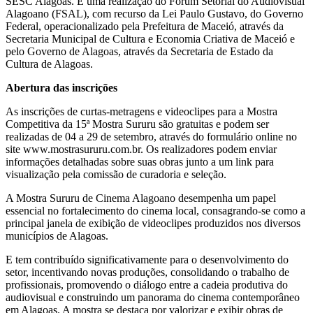
SESC Alagoas. É uma realização do Fórum Setorial do Audiovisual
Alagoano (FSAL), com recurso da Lei Paulo Gustavo, do Governo
Federal, operacionalizado pela Prefeitura de Maceió, através da
Secretaria Municipal de Cultura e Economia Criativa de Maceió e
pelo Governo de Alagoas, através da Secretaria de Estado da
Cultura de Alagoas.
Abertura das inscrições
As inscrições de curtas-metragens e videoclipes para a Mostra
Competitiva da 15ª Mostra Sururu são gratuitas e podem ser
realizadas de 04 a 29 de setembro, através do formulário online no
site www.mostrasururu.com.br. Os realizadores podem enviar
informações detalhadas sobre suas obras junto a um link para
visualização pela comissão de curadoria e seleção.
A Mostra Sururu de Cinema Alagoano desempenha um papel
essencial no fortalecimento do cinema local, consagrando-se como a
principal janela de exibição de videoclipes produzidos nos diversos
municípios de Alagoas.
E tem contribuído significativamente para o desenvolvimento do
setor, incentivando novas produções, consolidando o trabalho de
profissionais, promovendo o diálogo entre a cadeia produtiva do
audiovisual e construindo um panorama do cinema contemporâneo
em Alagoas. A mostra se destaca por valorizar e exibir obras de