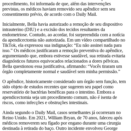
procedimento, foi informada de que, além das intervenções
previstas, os médicos haviam removido seu apêndice sem seu
consentimento prévio, de acordo com o Daily Mail.
Inicialmente, Bella havia autorizado a remoção de seu dispositivo
intrauterino (DIU) e a excisão dos tecidos resultantes da
endometriose. Contudo, ao acordar, foi surpreendida com a notícia
da apendicectomia não autorizada. Em um vídeo compartilhado no
TikTok, ela expressou sua indignação: “Eu não assinei nada para
isso.” Os médicos justificaram a remoção preventiva do apêndice,
argumentando que, embora estivesse saudável, sua retirada evitaria
diagnósticos futuros equivocados relacionados a dores pélvicas.
Bella questionou essa justificativa, afirmando: “Vocês tiraram um
órgão completamente normal e saudável sem minha permissão.”
O apêndice, historicamente considerado um órgão sem função, tem
sido objeto de estudos recentes que sugerem seu papel como
reservatório de bactérias benéficas para o intestino. Embora a
apendicectomia seja um procedimento comum, não é isenta de
riscos, como infecções e obstruções intestinais.
Ainda segundo o Daily Mail, casos semelhantes já ocorreram no
Reino Unido. Em 2021, William Bryan, de 70 anos, faleceu após
médicos removerem seu fígado por engano durante uma cirurgia
destinada à retirada do baço. Outro incidente envolveu George