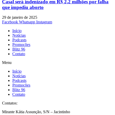
Casal será indenizado em R$ 2,2 milhões por falha
que impediu aborto
29 de janeiro de 2025
Facebook
Whatsapp
Instagram
Início
Notícias
Podcasts
Promoções
Blitz 96
Contato
Menu
Início
Notícias
Podcasts
Promoções
Blitz 96
Contato
Contatos:
Mirante Kátia Assunção, S/N – Jacintinho