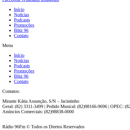
Início
Notícias
Podcasts
Promoções
Blitz 96
Contato
Menu
Início
Notícias
Podcasts
Promoções
Blitz 96
Contato
Contatos:
Mirante Kátia Assunção, S/N – Jacintinho
Geral: (82) 3311-3499 | Pedido Musical: (82)98166-9696 | OPEC: (
Anúncios Comerciais: (82)98838-0000
Rádio 96Fm © Todos os Diretos Reservados