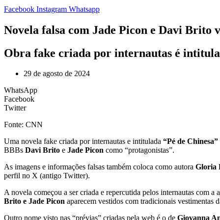
Facebook
Instagram
Whatsapp
Novela falsa com Jade Picon e Davi Brito vi
Obra fake criada por internautas é intitul
29 de agosto de 2024
WhatsApp
Facebook
Twitter
Fonte: CNN
Uma novela fake criada por internautas e intitulada
“Pé de Chinesa”
BBBs
Davi Brito
e
Jade Picon
como “protagonistas”.
As imagens e informações falsas também coloca como autora
Gloria 
perfil no X (antigo Twitter).
A novela começou a ser criada e repercutida pelos internautas com a 
Brito e Jade Picon
aparecem vestidos com tradicionais vestimentas d
Outro nome visto nas “prévias” criadas pela web é o de
Giovanna An