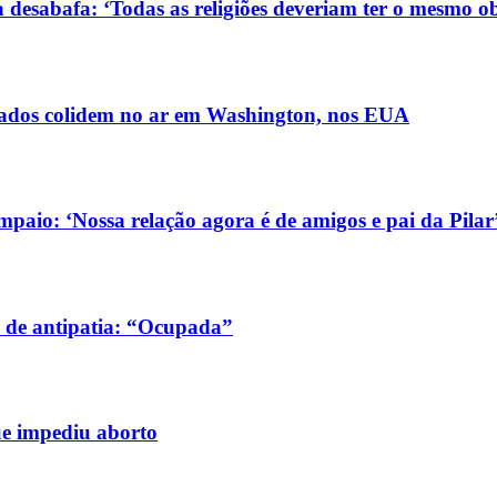
 desabafa: ‘Todas as religiões deveriam ter o mesmo ob
ldados colidem no ar em Washington, nos EUA
aio: ‘Nossa relação agora é de amigos e pai da Pilar
 de antipatia: “Ocupada”
ue impediu aborto