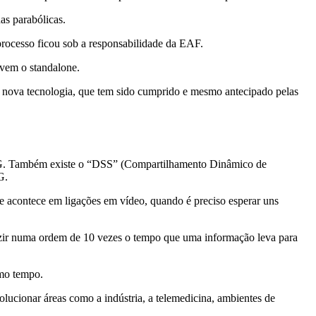
as parabólicas.
e processo ficou sob a responsabilidade da EAF.
tivem o standalone.
a nova tecnologia, que tem sido cumprido e mesmo antecipado pelas
do 4G. Também existe o “DSS” (Compartilhamento Dinâmico de
G.
ue acontece em ligações em vídeo, quando é preciso esperar uns
duzir numa ordem de 10 vezes o tempo que uma informação leva para
smo tempo.
ucionar áreas como a indústria, a telemedicina, ambientes de