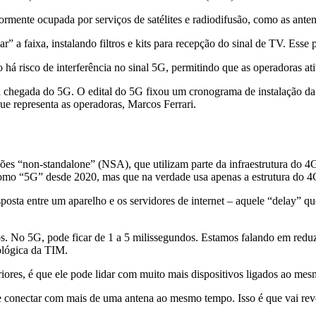
iormente ocupada por serviços de satélites e radiodifusão, como as anten
ar” a faixa, instalando filtros e kits para recepção do sinal de TV. Ess
o há risco de interferência no sinal 5G, permitindo que as operadoras a
 a chegada do 5G. O edital do 5G fixou um cronograma de instalação d
que representa as operadoras, Marcos Ferrari.
rsões “non-standalone” (NSA), que utilizam parte da infraestrutura 
omo “5G” desde 2020, mas que na verdade usa apenas a estrutura do 4
posta entre um aparelho e os servidores de internet – aquele “delay” q
dos. No 5G, pode ficar de 1 a 5 milissegundos. Estamos falando em re
ológica da TIM.
riores, é que ele pode lidar com muito mais dispositivos ligados ao me
 conectar com mais de uma antena ao mesmo tempo. Isso é que vai revol