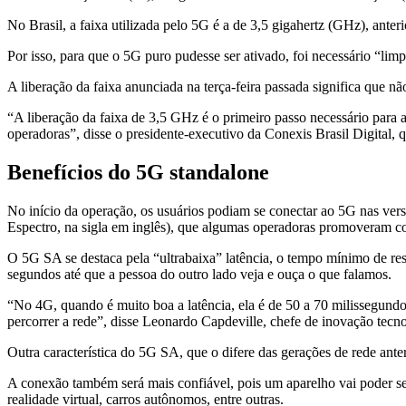
No Brasil, a faixa utilizada pelo 5G é a de 3,5 gigahertz (GHz), anter
Por isso, para que o 5G puro pudesse ser ativado, foi necessário “limp
A liberação da faixa anunciada na terça-feira passada significa que nã
“A liberação da faixa de 3,5 GHz é o primeiro passo necessário para
operadoras”, disse o presidente-executivo da Conexis Brasil Digital, 
Benefícios do 5G standalone
No início da operação, os usuários podiam se conectar ao 5G nas ve
Espectro, na sigla em inglês), que algumas operadoras promoveram c
O 5G SA se destaca pela “ultrabaixa” latência, o tempo mínimo de res
segundos até que a pessoa do outro lado veja e ouça o que falamos.
“No 4G, quando é muito boa a latência, ela é de 50 a 70 milissegun
percorrer a rede”, disse Leonardo Capdeville, chefe de inovação tecn
Outra característica do 5G SA, que o difere das gerações de rede ante
A conexão também será mais confiável, pois um aparelho vai poder se
realidade virtual, carros autônomos, entre outras.