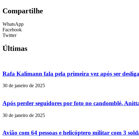
Compartilhe
WhatsApp
Facebook
Twitter
Últimas
Rafa Kalimann fala pela primeira vez após ser desli
30 de janeiro de 2025
Após perder seguidores por foto no candomblé, Anitta
30 de janeiro de 2025
Avião com 64 pessoas e helicóptero militar com 3 so