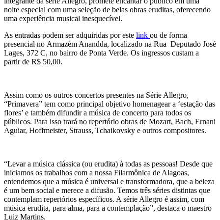
integrante da série Allegro, promete encantar o público em uma
noite especial com uma seleção de belas obras eruditas, oferecendo
uma experiência musical inesquecível.
As entradas podem ser adquiridas por este
link
ou de forma
presencial no Armazém Anandda, localizado na Rua Deputado José
Lages, 372 C, no bairro de Ponta Verde. Os ingressos custam a
partir de R$ 50,00.
Assim como os outros concertos presentes na Série Allegro,
“Primavera” tem como principal objetivo homenagear a ‘estação das
flores’ e também difundir a música de concerto para todos os
públicos. Para isso trará no repertório obras de Mozart, Bach, Ernani
Aguiar, Hoffmeister, Strauss, Tchaikovsky e outros compositores.
“Levar a música clássica (ou erudita) à todas as pessoas! Desde que
iniciamos os trabalhos com a nossa Filarmônica de Alagoas,
entendemos que a música é universal e transformadora, que a beleza
é um bem social e merece a difusão. Temos três séries distintas que
contemplam repertórios específicos. A série Allegro é assim, com
música erudita, para alma, para a contemplação”, destaca o maestro
Luiz Martins.