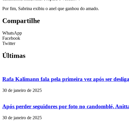
Por fim, Sabrina exibiu o anel que ganhou do amado.
Compartilhe
WhatsApp
Facebook
Twitter
Últimas
Rafa Kalimann fala pela primeira vez após ser desli
30 de janeiro de 2025
Após perder seguidores por foto no candomblé, Anitta
30 de janeiro de 2025