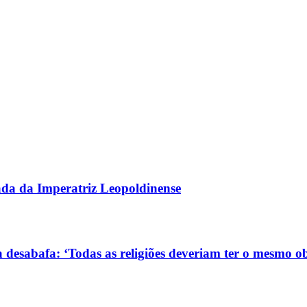
gada da Imperatriz Leopoldinense
 desabafa: ‘Todas as religiões deveriam ter o mesmo ob