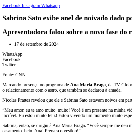
Facebook
Instagram
Whatsapp
Sabrina Sato exibe anel de noivado dado po
Apresentadora falou sobre a nova fase do r
17 de setembro de 2024
WhatsApp
Facebook
Twitter
Fonte: CNN
Marcando presença no programa de
Ana Maria Braga
, da TV Globo
o relacionamento com o astro, que também se declarou à amada.
Nicolas Prattes revelou que ele e Sabrina Sato estavam noivos em p
“Meu amor, eu te amo muito, muito! Você é um presente na minha vida
incrível. Eu estou muito feliz! Estou vivendo um momento muito esp
Sabrina, então, se dirigiu à Ana Maria Braga. “Você sempre me deu m
casamento, hein, Ana! Prepara o vestido!”.