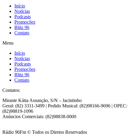
Início
Notícias
Podcasts
Promoções
Blitz 96
Contato
Menu
Início
Notícias
Podcasts
Promoções
Blitz 96
Contato
Contatos:
Mirante Kátia Assunção, S/N – Jacintinho
Geral: (82) 3311-3499 | Pedido Musical: (82)98166-9696 | OPEC:
(82)98819-1096
Anúncios Comerciais: (82)98838-0000
Rádio 96Fm © Todos os Diretos Reservados